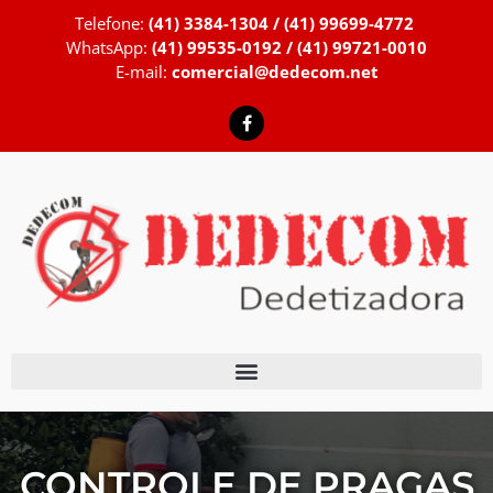
Telefone:
(41) 3384-1304 / (41) 99699-4772
WhatsApp:
(41) 99535-0192 / (41) 99721-0010
E-mail:
comercial@dedecom.net
RAGAS
DEDETIZADOR