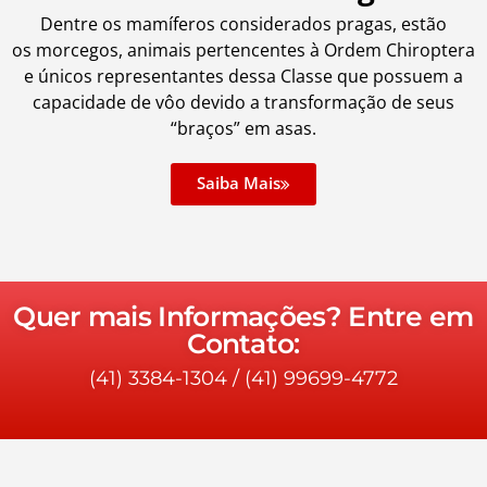
Dentre os mamíferos considerados pragas, estão
os morcegos, animais pertencentes à Ordem Chiroptera
e únicos representantes dessa Classe que possuem a
capacidade de vôo devido a transformação de seus
“braços” em asas.
Saiba Mais
Quer mais Informações? Entre em
Contato:
(41) 3384-1304
/
(41) 99699-4772