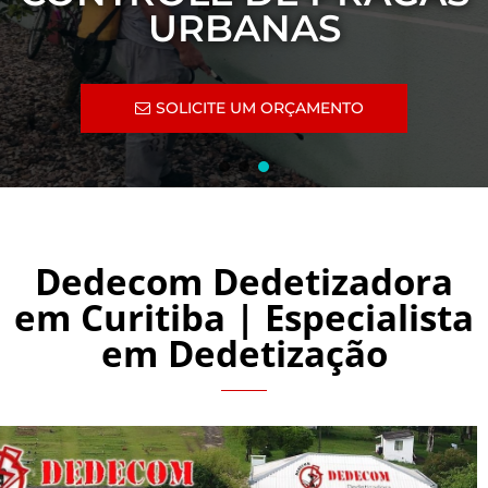
CURITIBA
TO
SOLICITE UM ORÇAMEN
Dedecom Dedetizadora
em Curitiba | Especialista
em Dedetização